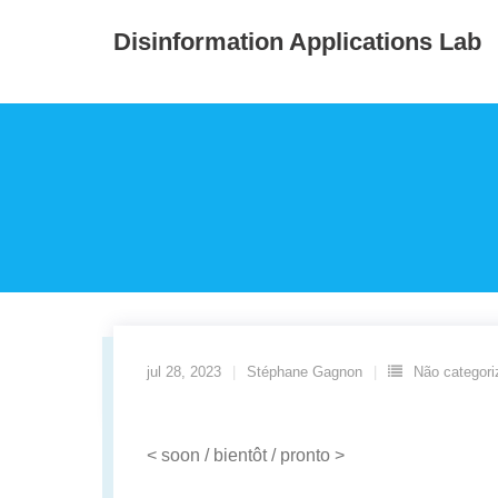
Skip
Disinformation Applications Lab
This website uses cookies to ensure you get the best exper
to
content
jul 28, 2023
Stéphane Gagnon
Não categori
< soon / bientôt / pronto >