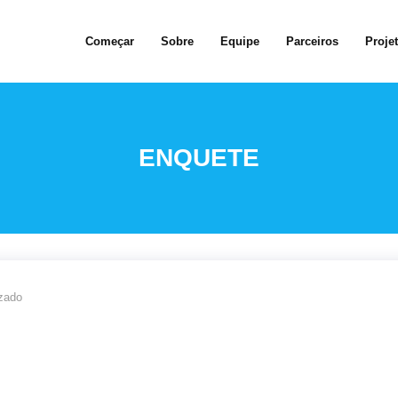
ience on our website.
Começar
Sobre
Equipe
Parceiros
Proje
ENQUETE
zado