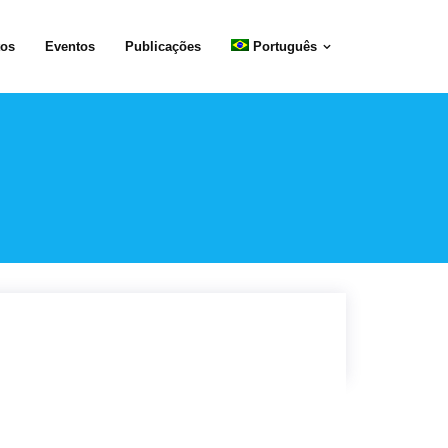
✕
Learn more
Decline
Accept
tos
Eventos
Publicações
Português